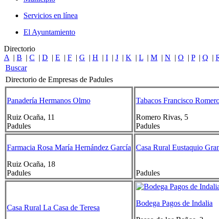
Servicios en línea
El Ayuntamiento
Directorio
A
|
B
|
C
|
D
|
E
|
F
|
G
|
H
|
I
|
J
|
K
|
L
|
M
|
N
|
O
|
P
|
Q
|
Buscar
Directorio de Empresas de Padules
Panadería Hermanos Olmo
Tabacos Francisco Romer
Ruiz Ocaña, 11
Romero Rivas, 5
Padules
Padules
Farmacia Rosa María Hernández García
Casa Rural Eustaquio Gra
Ruiz Ocaña, 18
Padules
Padules
Bodega Pagos de Indalia
Casa Rural La Casa de Teresa