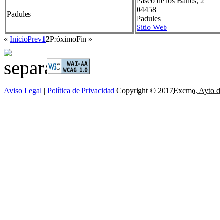
Paseo de los Baños, 2
04458
Padules
Padules
Sitio Web
«
Inicio
Prev
1
2
Próximo
Fin
»
Aviso Legal
|
Política de Privacidad
Copyright © 2017
Excmo. Ayto d