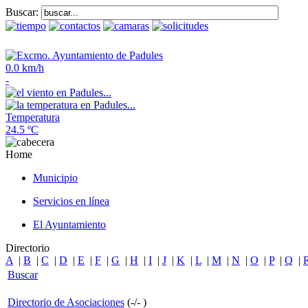
Buscar:
0.0 km/h
-
Temperatura
24.5 ºC
Home
Municipio
Servicios en línea
El Ayuntamiento
Directorio
A
|
B
|
C
|
D
|
E
|
F
|
G
|
H
|
I
|
J
|
K
|
L
|
M
|
N
|
O
|
P
|
Q
|
Buscar
Directorio de Asociaciones
(
-
/
-
)