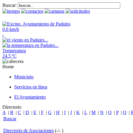
Buscar:
0.0 km/h
-
Temperatura
24.5 ºC
Home
Municipio
Servicios en línea
El Ayuntamiento
Directorio
A
|
B
|
C
|
D
|
E
|
F
|
G
|
H
|
I
|
J
|
K
|
L
|
M
|
N
|
O
|
P
|
Q
|
Buscar
Directorio de Asociaciones
(
-
/
-
)