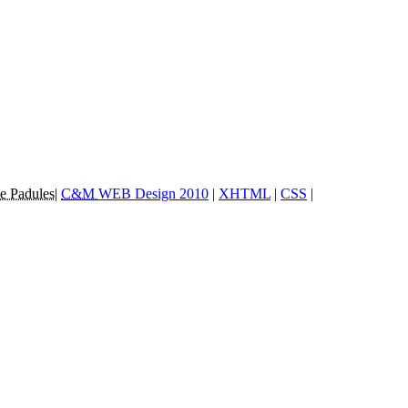
e Padules
|
C&M
WEB Design 2010
|
XHTML
|
CSS
|