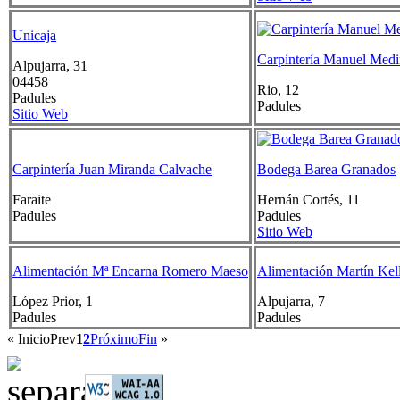
Unicaja
Carpintería Manuel Med
Alpujarra, 31
04458
Rio, 12
Padules
Padules
Sitio Web
Carpintería Juan Miranda Calvache
Bodega Barea Granados
Faraite
Hernán Cortés, 11
Padules
Padules
Sitio Web
Alimentación Mª Encarna Romero Maeso
Alimentación Martín Kell
López Prior, 1
Alpujarra, 7
Padules
Padules
«
Inicio
Prev
1
2
Próximo
Fin
»