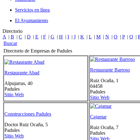
Servicios en línea
El Ayuntamiento
Directorio
A
|
B
|
C
|
D
|
E
|
F
|
G
|
H
|
I
|
J
|
K
|
L
|
M
|
N
|
O
|
P
|
Q
|
Buscar
Directorio de Empresas de Padules
Restaurante Barroso
Restaurante Abad
Ruiz Ocaña, 1
Alpujarras, 40
04458
Padules
Padules
Sitio Web
Sitio Web
Construcciones Padules
Cajamar
Doctor Ruiz Ocaña, 5
Ruiz Ocaña, 7
Padules
Padules
Sitio Web
Sitio Web