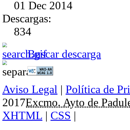
01 Dec 2014
Descargas:
834
Buscar descarga
Aviso Legal
|
Política de Pr
2017
Excmo. Ayto de Padul
XHTML
|
CSS
|