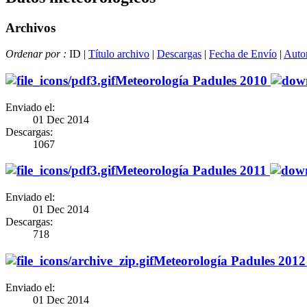
Archivos
Ordenar por :
ID |
Título archivo
|
Descargas
|
Fecha de Envío
|
Autor
Meteorología Padules 2010
Enviado el:
01 Dec 2014
Descargas:
1067
Meteorología Padules 2011
Enviado el:
01 Dec 2014
Descargas:
718
Meteorología Padules 2012
Enviado el:
01 Dec 2014