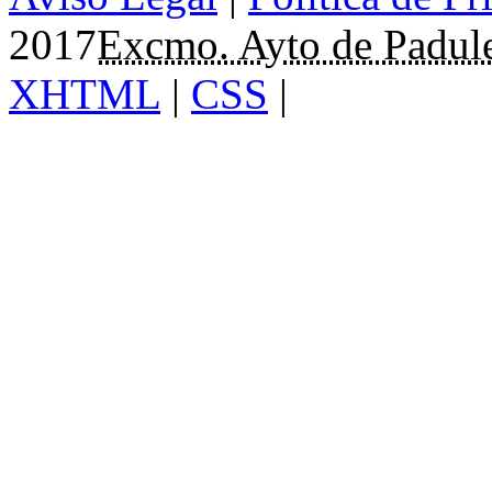
2017
Excmo. Ayto de Padul
XHTML
|
CSS
|