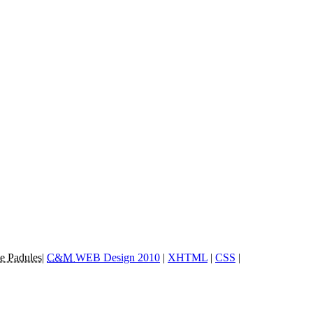
e Padules
|
C&M
WEB Design 2010
|
XHTML
|
CSS
|